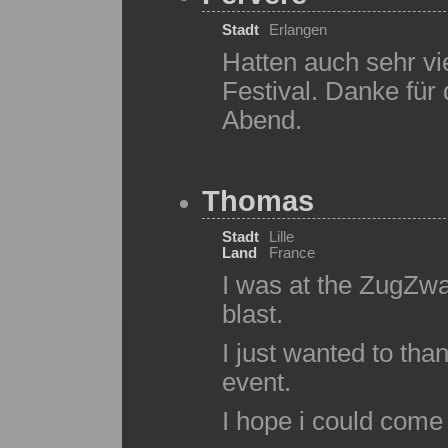
Stadt
Erlangen
Hatten auch sehr v
Festival. Danke für
Abend.
Thomas
Stadt
Lille
Land
France
I was at the ZugZwan
blast.
I just wanted to than
event.
I hope i could come