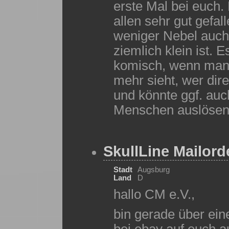
erste Mal bei euch.
allen sehr gut gefa
weniger Nebel auch 
ziemlich klein ist. 
komisch, wenn man p
mehr sieht, wer dir
und könnte ggf. au
Menschen auslösen
SkullLine Mailord
Stadt
Augsburg
Land
D
hallo CM e.V.,
bin gerade über ein
bei ebay auf euch 