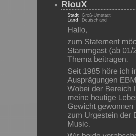
RiouX
Stadt
Groß-Umstadt
Land
Deutschland
Hallo,
zum Statement möch
Stammgast (ab 01/
Thema beitragen.
Seit 1985 höre ich 
Ausprägungen EBM, 
Wobei der Bereich I
meine heutige Lebe
Gewicht gewonnen h
zum Urgestein der
Music.
Wir beide verabsch