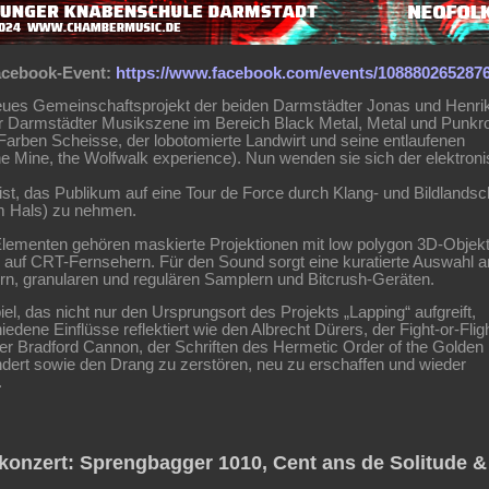
acebook-Event:
https://www.facebook.com/events/108880265287
eues Gemeinschaftsprojekt der beiden Darmstädter Jonas und Henrik
der Darmstädter Musikszene im Bereich Black Metal, Metal und Punkr
5 Farben Scheisse, der lobotomierte Landwirt und seine entlaufenen
 Mine, the Wolfwalk experience). Nun wenden sie sich der elektron
ist, das Publikum auf eine Tour de Force durch Klang- und Bildlandsc
m Hals) zu nehmen.
 Elementen gehören maskierte Projektionen mit low polygon 3D-Objek
 auf CRT-Fernsehern. Für den Sound sorgt eine kuratierte Auswahl a
rn, granularen und regulären Samplern und Bitcrush-Geräten.
piel, das nicht nur den Ursprungsort des Projekts „Lapping“ aufgreift,
dene Einflüsse reflektiert wie den Albrecht Dürers, der Fight-or-Fligh
r Bradford Cannon, der Schriften des Hermetic Order of the Golde
dert sowie den Drang zu zerstören, neu zu erschaffen und wieder
.
konzert: Sprengbagger 1010, Cent ans de Solitude & 