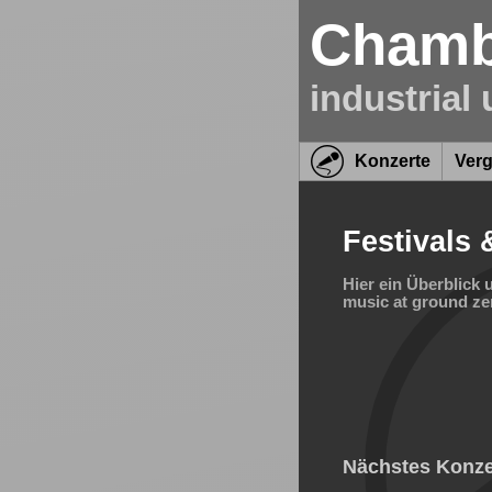
Chambe
industrial
Konzerte
Ver
Festivals 
Hier ein Überblick 
music at ground zer
Nächstes Konze