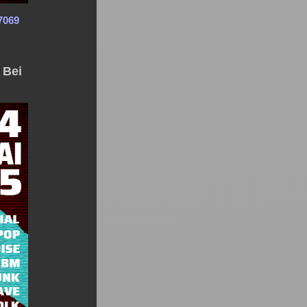
7069
 Bei