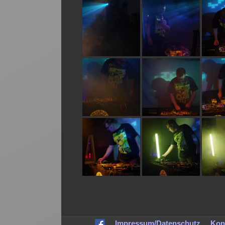
1 / 20
2 / 20
6 / 20
7 / 20
11 / 20
12 / 20
1
16 / 20
17 / 20
1
Impressum/Datenschutz
Kon