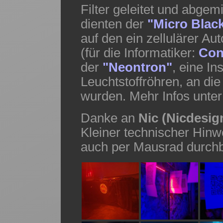
Filter geleitet und abgem
dienten der
"Micro Blac
auf den ein zellulärer A
(für die Informatiker:
Con
der
"Neontron"
, eine In
Leuchtstoffröhren, an di
wurden. Mehr Infos unte
Danke an
Nic (Nicdesig
Kleiner technischer Hinwe
auch per Mausrad durchbl